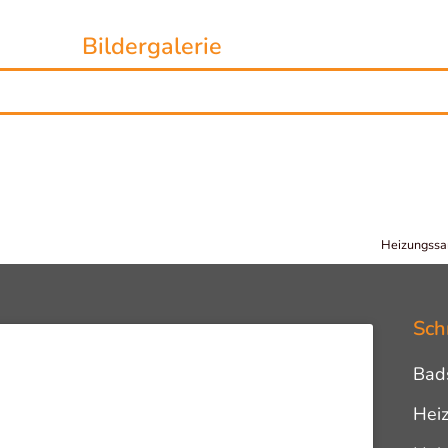
Bildergalerie
Heizungssan
Sch
Bad
Hei