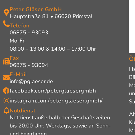
Peter Gläser GmbH
Hauptstraße 81 • 66620 Primstal
Telefon
06875 - 93093
Mo-Fr:
08:00 – 13:00 & 14:00 – 17:00 Uhr
Fax
Öf
06875 - 93094
Ha
E-Mail
Bä
info@pglaeser.de
Mo
facebook.com/peterglaesergmbh
un
instagram.com/peter.glaeser.gmbh/
Sa
Notdienst
Al
Notdienst außerhalb der Geschäftszeiten
Ku
bis 20:00 Uhr: Werktags, sowie an Sonn-
Mo
und Feiertagen.