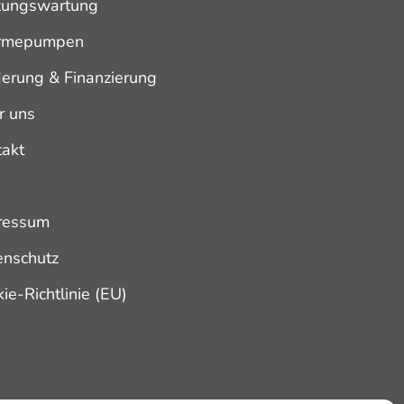
zungswartung
rmepumpen
derung & Finanzierung
r uns
takt
s
ressum
enschutz
ie-Richtlinie (EU)