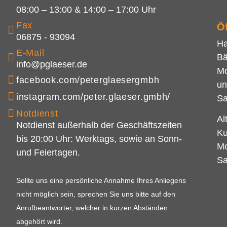
08:00 – 13:00 & 14:00 – 17:00 Uhr
Fax
Ö
06875 - 93094
Ha
E-Mail
Bä
info@pglaeser.de
Mo
facebook.com/peterglaesergmbh
un
instagram.com/peter.glaeser.gmbh/
Sa
Notdienst
Al
Notdienst außerhalb der Geschäftszeiten
Ku
bis 20:00 Uhr: Werktags, sowie an Sonn-
Mo
und Feiertagen.
Sa
Sollte uns eine persönliche Annahme Ihres Anliegens
nicht möglich sein, sprechen Sie uns bitte auf den
Anrufbeantworter, welcher in kurzen Abständen
abgehört wird.