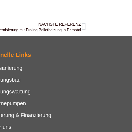
NÄCHSTE REFERENZ
nisierung mit Fröling Pelletheizung in Primstal
nelle Links
sanierung
zungsbau
zungswartung
mepumpen
derung & Finanzierung
r uns