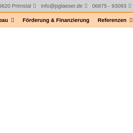
6620 Primstal
info@pglaeser.de
06875 - 93093
bau
Förderung & Finanzierung
Referenzen