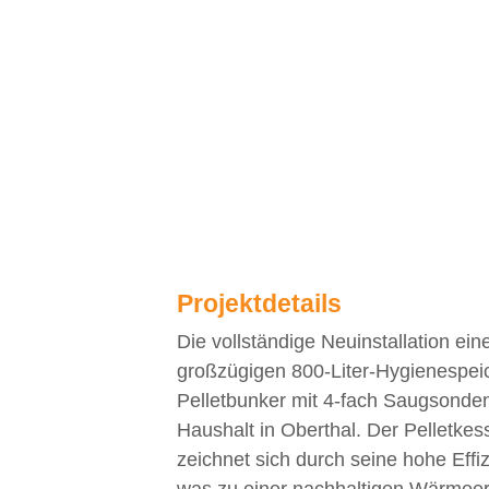
 durch effektive Frölin
zung in Oberthal
Projektdetails
Die vollständige Neuinstallation ein
großzügigen 800-Liter-Hygienespeic
Pelletbunker mit 4-fach Saugsonden
Haushalt in Oberthal. Der Pelletkes
zeichnet sich durch seine hohe Effi