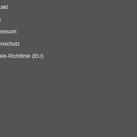
takt
s
ressum
enschutz
ie-Richtlinie (EU)