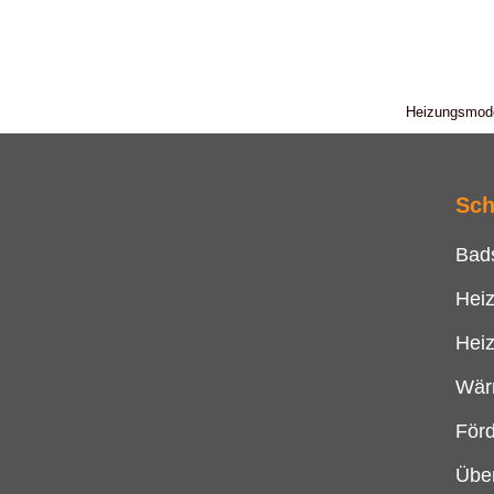
Heizungsmoder
Sch
Bad
Hei
Hei
Wär
För
Übe