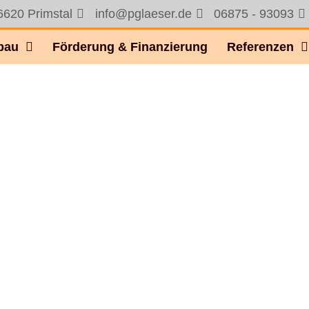
6620 Primstal
info@pglaeser.de
06875 - 93093
bau
Förderung & Finanzierung
Referenzen